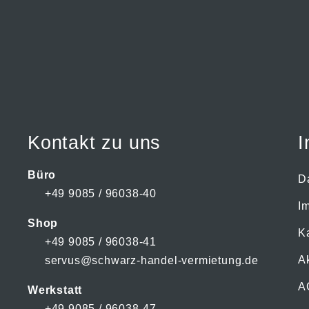
Kontakt zu uns
I
Büro
D
+49 9085 / 96038-40
I
Shop
K
+49 9085 / 96038-41
A
servus@schwarz-handel-vermietung.de
A
Werkstatt
+49 9085 / 96038-47