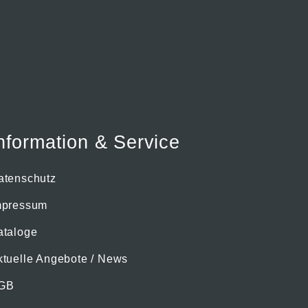
nformation & Service
atenschutz
mpressum
ataloge
ktuelle Angebote / News
GB