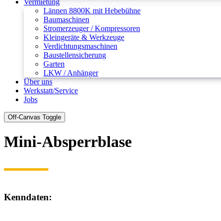
Vermietung
Lännen 8800K mit Hebebühne
Baumaschinen
Stromerzeuger / Kompressoren
Kleingeräte & Werkzeuge
Verdichtungsmaschinen
Baustellensicherung
Garten
LKW / Anhänger
Über uns
Werkstatt/Service
Jobs
Off-Canvas Toggle
Mini-Absperrblase
Kenndaten:
Mietpreis pro Tag in netto
Mini-Absperrblase