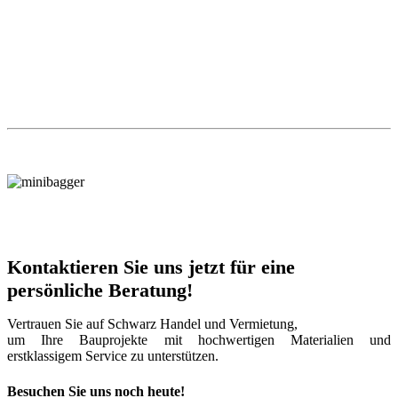
2,5 bar
1 -4
5 - 18
ab 19
Bis 100 mm
B
28,–
17,–
14,–
Bis 200 mm
B
33,–
22,–
17,–
Bis 300 mm
B
40,–
30,–
20,–
Kontaktieren Sie uns jetzt für eine
persönliche Beratung!
Vertrauen Sie auf Schwarz Handel und Vermietung,
um Ihre Bauprojekte mit hochwertigen Materialien und
erstklassigem Service zu unterstützen.
Besuchen Sie uns noch heute!