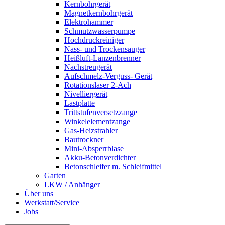
Kernbohrgerät
Magnetkernbohrgerät
Elektrohammer
Schmutzwasserpumpe
Hochdruckreiniger
Nass- und Trockensauger
Heißluft-Lanzenbrenner
Nachstreugerät
Aufschmelz-Verguss- Gerät
Rotationslaser 2-Ach
Nivelliergerät
Lastplatte
Trittstufenversetzzange
Winkelelementzange
Gas-Heizstrahler
Bautrockner
Mini-Absperrblase
Akku-Betonverdichter
Betonschleifer m. Schleifmittel
Garten
LKW / Anhänger
Über uns
Werkstatt/Service
Jobs