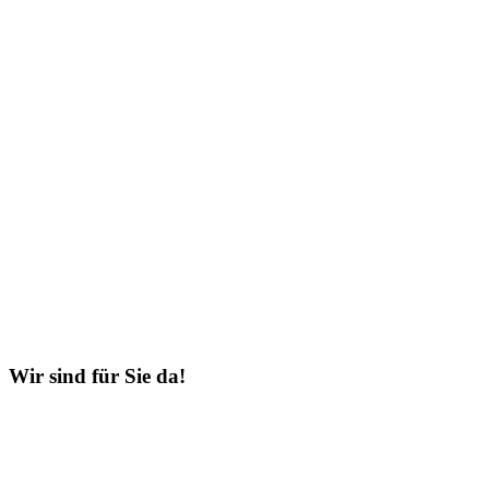
Wir sind für Sie da!
Firmengruppe Schwarz Donau-Ries
Am Sportgelände 6
DE-86733 Alerheim