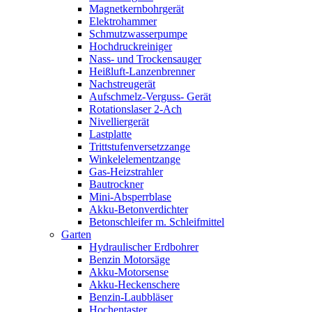
Magnetkernbohrgerät
Elektrohammer
Schmutzwasserpumpe
Hochdruckreiniger
Nass- und Trockensauger
Heißluft-Lanzenbrenner
Nachstreugerät
Aufschmelz-Verguss- Gerät
Rotationslaser 2-Ach
Nivelliergerät
Lastplatte
Trittstufenversetzzange
Winkelelementzange
Gas-Heizstrahler
Bautrockner
Mini-Absperrblase
Akku-Betonverdichter
Betonschleifer m. Schleifmittel
Garten
Hydraulischer Erdbohrer
Benzin Motorsäge
Akku-Motorsense
Akku-Heckenschere
Benzin-Laubbläser
Hochentaster