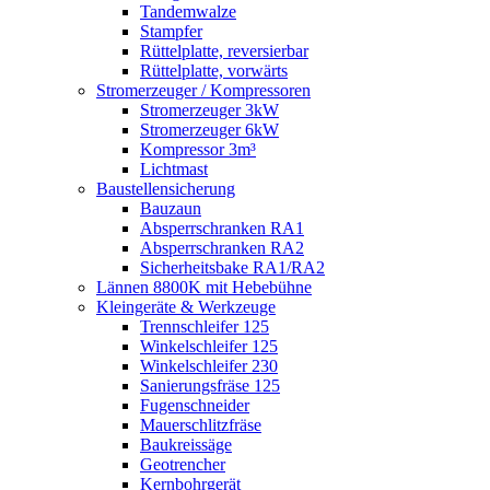
Tandemwalze
Stampfer
Rüttelplatte, reversierbar
Rüttelplatte, vorwärts
Stromerzeuger / Kompressoren
Stromerzeuger 3kW
Stromerzeuger 6kW
Kompressor 3m³
Lichtmast
Baustellensicherung
Bauzaun
Absperrschranken RA1
Absperrschranken RA2
Sicherheitsbake RA1/RA2
Lännen 8800K mit Hebebühne
Kleingeräte & Werkzeuge
Trennschleifer 125
Winkelschleifer 125
Winkelschleifer 230
Sanierungsfräse 125
Fugenschneider
Mauerschlitzfräse
Baukreissäge
Geotrencher
Kernbohrgerät