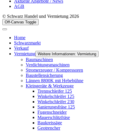
Aktuelle Angebote / News
AGB
© Schwarz Handel und Vermietung 2026
Off-Canvas Toggle
Home
Schwarzmarkt
Verkauf
Vermietung
Weitere Informationen: Vermietung
Baumaschinen
Verdichtungsmaschinen
Stromerzeuger / Kompressoren
Baustellensicherung
Lännen 8800K mit Hebebühne
Kleingeräte & Werkzeuge
Trennschleifer 125
Winkelschleifer 125
Winkelschleifer 230
Sanierungsfräse 125
Fugenschneider
Mauerschlitzfräse
Baukreissäge
Geotrencher