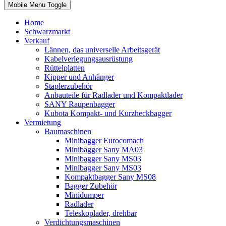
Mobile Menu Toggle
Home
Schwarzmarkt
Verkauf
Lännen, das universelle Arbeitsgerät
Kabelverlegungsausrüstung
Rüttelplatten
Kipper und Anhänger
Staplerzubehör
Anbauteile für Radlader und Kompaktlader
SANY Raupenbagger
Kubota Kompakt- und Kurzheckbagger
Vermietung
Baumaschinen
Minibagger Eurocomach
Minibagger Sany MA03
Minibagger Sany MS03
Minibagger Sany MS03
Kompaktbagger Sany MS08
Bagger Zubehör
Minidumper
Radlader
Teleskoplader, drehbar
Verdichtungsmaschinen