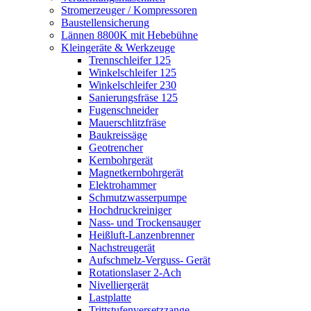
Stromerzeuger / Kompressoren
Baustellensicherung
Lännen 8800K mit Hebebühne
Kleingeräte & Werkzeuge
Trennschleifer 125
Winkelschleifer 125
Winkelschleifer 230
Sanierungsfräse 125
Fugenschneider
Mauerschlitzfräse
Baukreissäge
Geotrencher
Kernbohrgerät
Magnetkernbohrgerät
Elektrohammer
Schmutzwasserpumpe
Hochdruckreiniger
Nass- und Trockensauger
Heißluft-Lanzenbrenner
Nachstreugerät
Aufschmelz-Verguss- Gerät
Rotationslaser 2-Ach
Nivelliergerät
Lastplatte
Trittstufenversetzzange