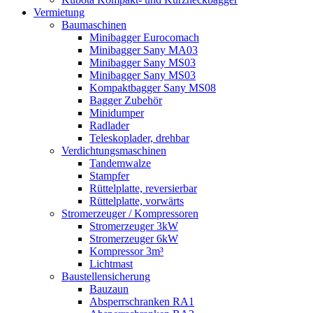
Vermietung
Baumaschinen
Minibagger Eurocomach
Minibagger Sany MA03
Minibagger Sany MS03
Minibagger Sany MS03
Kompaktbagger Sany MS08
Bagger Zubehör
Minidumper
Radlader
Teleskoplader, drehbar
Verdichtungsmaschinen
Tandemwalze
Stampfer
Rüttelplatte, reversierbar
Rüttelplatte, vorwärts
Stromerzeuger / Kompressoren
Stromerzeuger 3kW
Stromerzeuger 6kW
Kompressor 3m³
Lichtmast
Baustellensicherung
Bauzaun
Absperrschranken RA1