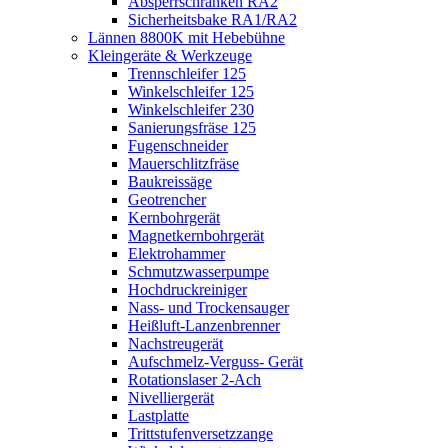
Absperrschranken RA2
Sicherheitsbake RA1/RA2
Lännen 8800K mit Hebebühne
Kleingeräte & Werkzeuge
Trennschleifer 125
Winkelschleifer 125
Winkelschleifer 230
Sanierungsfräse 125
Fugenschneider
Mauerschlitzfräse
Baukreissäge
Geotrencher
Kernbohrgerät
Magnetkernbohrgerät
Elektrohammer
Schmutzwasserpumpe
Hochdruckreiniger
Nass- und Trockensauger
Heißluft-Lanzenbrenner
Nachstreugerät
Aufschmelz-Verguss- Gerät
Rotationslaser 2-Ach
Nivelliergerät
Lastplatte
Trittstufenversetzzange