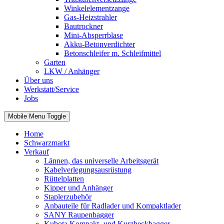
Winkelelementzange
Gas-Heizstrahler
Bautrockner
Mini-Absperrblase
Akku-Betonverdichter
Betonschleifer m. Schleifmittel
Garten
LKW / Anhänger
Über uns
Werkstatt/Service
Jobs
Mobile Menu Toggle
Home
Schwarzmarkt
Verkauf
Lännen, das universelle Arbeitsgerät
Kabelverlegungsausrüstung
Rüttelplatten
Kipper und Anhänger
Staplerzubehör
Anbauteile für Radlader und Kompaktlader
SANY Raupenbagger
Kubota Kompakt- und Kurzheckbagger