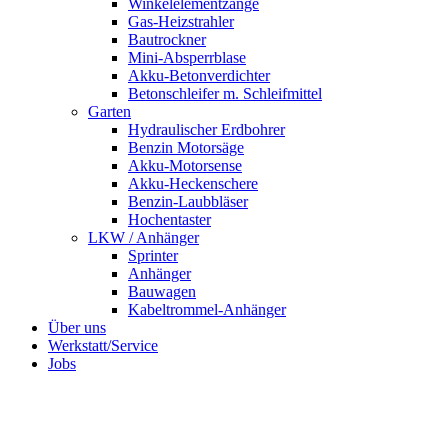
Winkelelementzange
Gas-Heizstrahler
Bautrockner
Mini-Absperrblase
Akku-Betonverdichter
Betonschleifer m. Schleifmittel
Garten
Hydraulischer Erdbohrer
Benzin Motorsäge
Akku-Motorsense
Akku-Heckenschere
Benzin-Laubbläser
Hochentaster
LKW / Anhänger
Sprinter
Anhänger
Bauwagen
Kabeltrommel-Anhänger
Über uns
Werkstatt/Service
Jobs