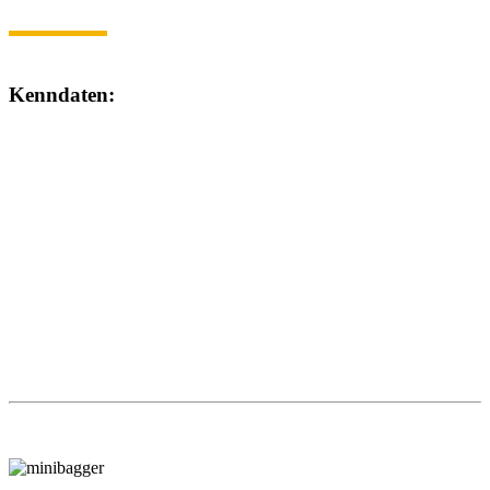
Kenndaten:
Mietpreis pro Tag in netto
Baukreissäge
1 -4
5 - 18
ab 19
B
28,–
22,–
18,–
Länge (mm)
1.100
Breite (mm)
750
Höhe (mm)
850
Gewicht (kg)
112
Schnitthöhe (mm)
150
Ausgangsleistung (kW)
4