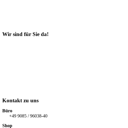
Wir sind für Sie da!
Firmengruppe Schwarz Donau-Ries
Am Sportgelände 6
DE-86733 Alerheim
MONTAG – FREITAG
07.00 - 12.00 Uhr
13.00 - 16.30 Uhr
SAMSTAG
geschlossen
Kontakt zu uns
Büro
+49 9085 / 96038-40
Shop