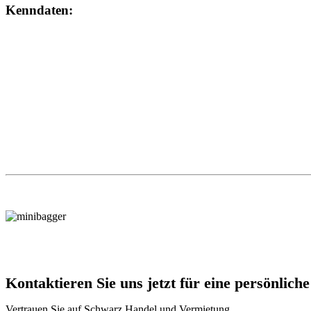
Kenndaten:
Mietpreis pro Tag in netto
Trittstufenversetzzange
1 -4
5 - 18
ab 19
B
22,–
17,–
12,–
Länge (mm)
576
Breite (mm)
19
Höhe (mm)
265
Gewicht (kg)
10,8
Kontaktieren Sie uns jetzt für eine persönlich
Vertrauen Sie auf Schwarz Handel und Vermietung,