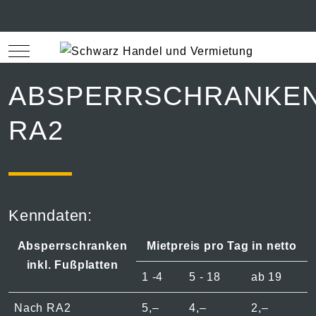
Mobile Menu Toggle
Off
ABSPERRSCHRANKE
RA2
Kenndaten:
Absperrschranken
Mietpreis pro Tag in netto
inkl. Fußplatten
1 -4
5 - 18
ab 19
Nach RA2
5,–
4,–
2,–